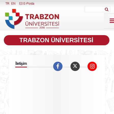
Menüyü Kapat
TR
EN
E-Posta
TRABZON ÜNİVERSİTESİ
İletişim