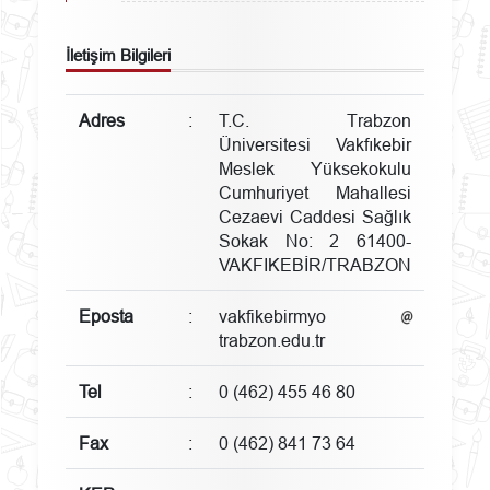
İletişim Bilgileri
Adres
:
T.C. Trabzon
Üniversitesi Vakfıkebir
Meslek Yüksekokulu
Cumhuriyet Mahallesi
Cezaevi Caddesi Sağlık
Sokak No: 2 61400-
VAKFIKEBİR/TRABZON
Eposta
:
vakfikebirmyo
trabzon.edu.tr
Tel
:
0 (462) 455 46 80
Fax
:
0 (462) 841 73 64