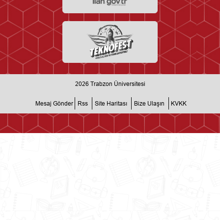
2026
Trabzon Üniversitesi
Mesaj Gönder
Rss
Site Haritası
Bize Ulaşın
KVKK