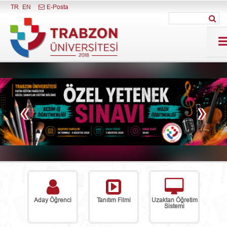
Menüyü Kapat
TR
EN
E-Posta
‹
›
Aday Öğrenci
Tanıtım Filmi
Uzaktan Öğretim
Sistemi