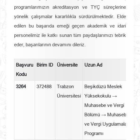
programlarımızın akreditasyon ve TYÇ süreçlerine
yönelik çalışmalar kararlılıkla sürdürülmektedir. Elde
edilen bu başarıda emeği geçen akademik ve idari
personelimiz ile katkı sunan tüm paydaşlarımızı tebrik
eder, başarılarının devamını dileriz.
Başvuru
Birim ID
Üniversite
Uzun Ad
Ö
Kodu
Di
3264
372488
Trabzon
Beşikdüzü Meslek
T
Üniversitesi
Yüksekokulu →
Muhasebe ve Vergi
Bölümü → Muhasebe
ve Vergi Uygulamaları
Programı