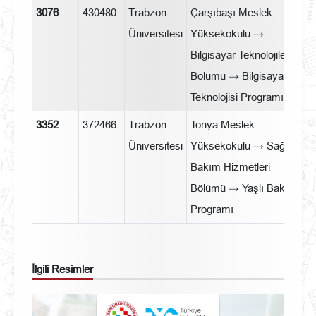
3076
430480
Trabzon
Çarşıbaşı Meslek
T
Üniversitesi
Yüksekokulu →
Bilgisayar Teknolojileri
Bölümü → Bilgisayar
Teknolojisi Programı
3352
372466
Trabzon
Tonya Meslek
T
Üniversitesi
Yüksekokulu → Sağlık
Bakım Hizmetleri
Bölümü → Yaşlı Bakımı
Programı
İlgili Resimler