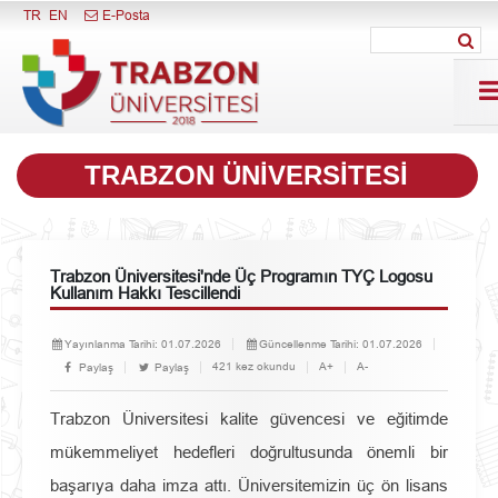
Menüyü Kapat
TR
EN
E-Posta
TRABZON ÜNİVERSİTESİ
Trabzon Üniversitesi'nde Üç Programın TYÇ Logosu
Kullanım Hakkı Tescillendi
Yayınlanma Tarihi:
01.07.2026
Güncellenme Tarihi:
01.07.2026
421 kez okundu
A+
A-
Paylaş
Paylaş
Trabzon Üniversitesi kalite güvencesi ve eğitimde
mükemmeliyet hedefleri doğrultusunda önemli bir
başarıya daha imza attı. Üniversitemizin üç ön lisans