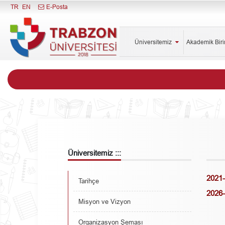
Menüyü Kapat
TR
EN
E-Posta
Üniversitemiz
Akademik Bir
Üniversitemiz :::
2021-
Tarihçe
2026-
Misyon ve Vizyon
Organizasyon Şeması