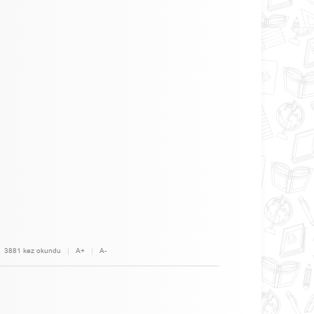
3881 kez okundu
A+
A-