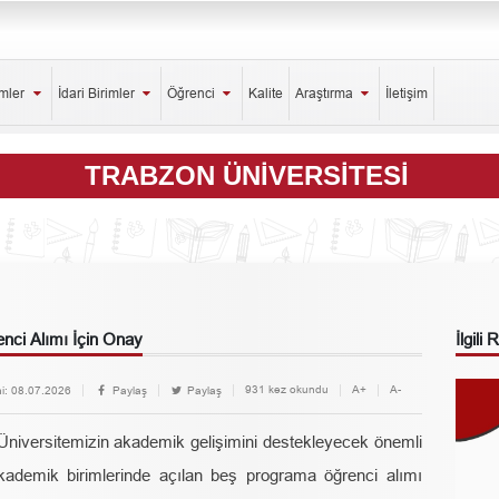
imler
İdari Birimler
Öğrenci
Kalite
Araştırma
İletişim
TRABZON ÜNİVERSİTESİ
nci Alımı İçin Onay
İlgili
931 kez okundu
A+
A-
i:
08.07.2026
Paylaş
Paylaş
niversitemizin akademik gelişimini destekleyecek önemli
akademik birimlerinde açılan
beş programa öğrenci alımı