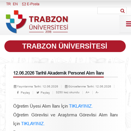
Menüyü Kapat
TR
EN
E-Posta
TRABZON ÜNİVERSİTESİ
12.06.2026 Tarihli Akademik Personel Alım İlanı
Yayınlanma Tarihi:
12.06.2026
Güncellenme Tarihi:
12.06.2026
3250 kez okundu
A+
A-
Paylaş
Paylaş
Öğretim Üyesi Alım İlanı İçin
TIKLAYINIZ.
Öğretim Görevlisi ve Araştırma Görevlisi Alım İlanı
İçin
TIKLAYINIZ.